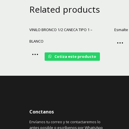
Related products
VINILO BRONCO 1/2 CANECA TIPO 1 –
Esmalte 
BLANCO
Cotiza este producto
Conctanos
Envíanos tu correo y te contactaremos lo
antes posible o escríbenos por WhatsApp