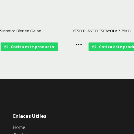
Sintetico Bler en Galon
YESO BLANCO ESCAYOLA * 25KG
Cotiza este producto
Cotiza este prod
Enlaces Utiles
Home