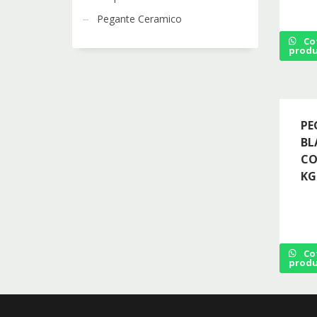
Pegante Ceramico
Cot
prod
PE
BL
CO
KG
Cot
prod