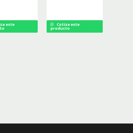
za este
Cotiza este
to
producto