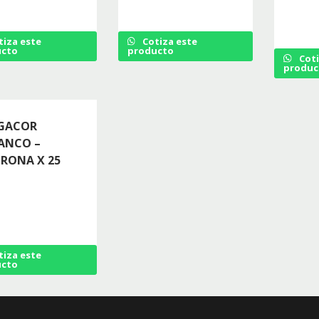
iza este
Cotiza este
ucto
producto
Coti
produc
GACOR
ANCO –
RONA X 25
iza este
ucto