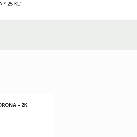
 * 25 KL”
ORONA – 2K