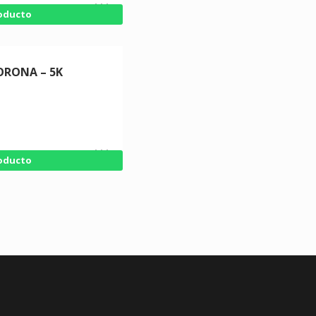
roducto
ORONA – 5K
roducto