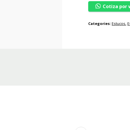
Cotiza por
Categories:
Estucos
,
E