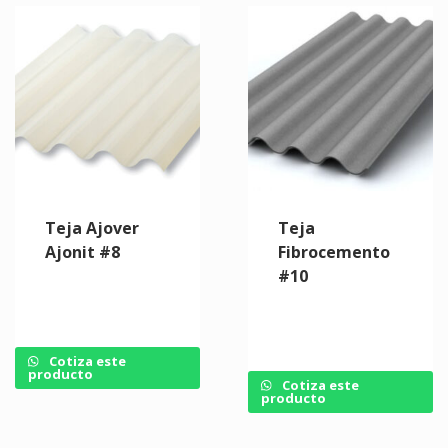
Teja Ajover
Teja
Ajonit #8
Fibrocemento
#10
Cotiza este
producto
Cotiza este
producto